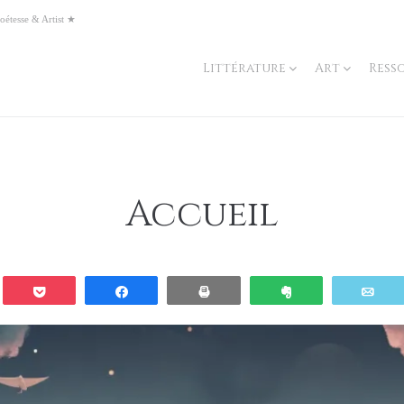
oétesse & Artist ★
Littérature
Art
Ress
Accueil
dit
Pocket
Partagez
Print
Clip
Em