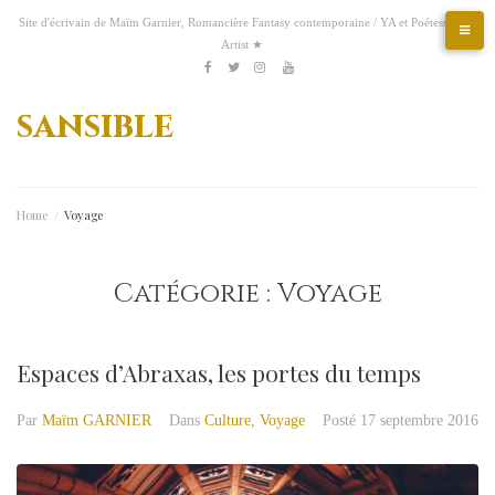
Aller
Site d'écrivain de Maïm Garnier, Romancière Fantasy contemporaine / YA et Poétesse &
au
Artist ★
contenu
Etsy
Kofi
Pinterest
Artstation
facebook
Twitter
Instagram
Youtube
sansible
Home
/
Voyage
Catégorie :
Voyage
Espaces d’Abraxas, les portes du temps
Par
Maïm GARNIER
Dans
Culture
,
Voyage
Posté
17 septembre 2016