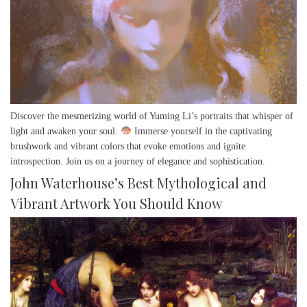
Discover the mesmerizing world of Yuming Li’s portraits that whisper of
light and awaken your soul.
Immerse yourself in the captivating
brushwork and vibrant colors that evoke emotions and ignite
introspection. Join us on a journey of elegance and sophistication.
John Waterhouse’s Best Mythological and
Vibrant Artwork You Should Know