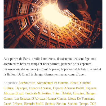
Aux portes de Paris, « ville Lumière », il existe un lieu sans âge, une
architecture hors du temps et hors normes, penchée de ses épaules
massives sur des univers jouxtant le passé, le présent et le futur, le réel et
la fiction. De Brazil à Hunger Games, entrez au cœur d’une...
Etiquettes:
Architecture
,
Architecture Et Cinéma
,
Brazil
,
Cinéma
,
Culture
,
Dystopie
,
Espaces Abraxas
,
Espaces Abraxas Bofill
,
Espaces
Abraxas Brazil
,
Festivals & Sorties
,
Futur
,
Habitat
,
Histoire
,
Hunger
Games
,
Les Espaces D'Abraxas Hunger Games
,
Lieux De Tournage
,
Passé
,
Présent
,
Ricardo Bofill
,
Science Fiction
,
Societe
,
Temps
,
TOP
,