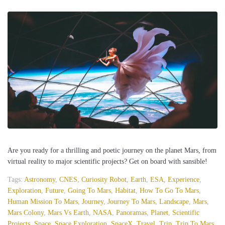
Are you ready for a thrilling and poetic journey on the planet Mars, from
virtual reality to major scientific projects? Get on board with sansible!
Tags:
Astronomy
,
CNES
,
Curiosity Robot
,
Earth
,
ESA
,
Experience
,
Exploration
,
Future
,
Going To Mars
,
Habitat
,
How To Go To Mars
,
Human Mission To Mars
,
Journey
,
Journey To Mars
,
Landscape
,
Mars
,
Mars Colony
,
Mars Vs Earth
,
NASA
,
Panoramas
,
Planet
,
Scientific
Projects
,
Space
,
Space Exploration
,
SpaceX
,
Travel
,
Trip
,
Trip To Mars
,