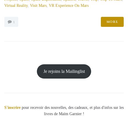
Virtual Reality
,
Visit Mars
,
VR Experience On Mars
MORE
1
Je rejoins la Mailinglist
S'inscrire
pour recevoir des nouvelles, des cadeaux, et plus d'infos sur les
livres de Maïm Garnier !