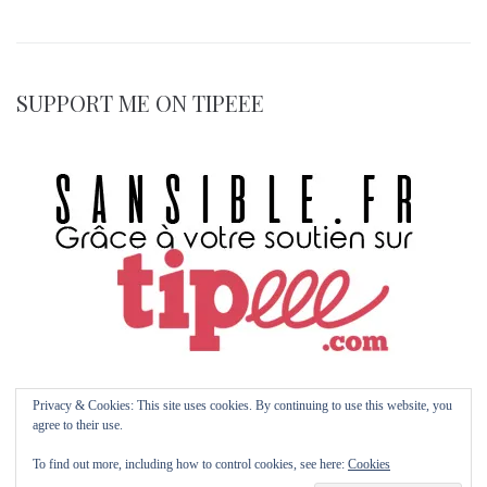
SUPPORT ME ON TIPEEE
Privacy & Cookies: This site uses cookies. By continuing to use this website, you
agree to their use.
To find out more, including how to control cookies, see here:
Cookies
© 2026 Sansible.fr by Maïm Garnier | with Kava | Multipurpose WP Theme with
Elementor Page Builder