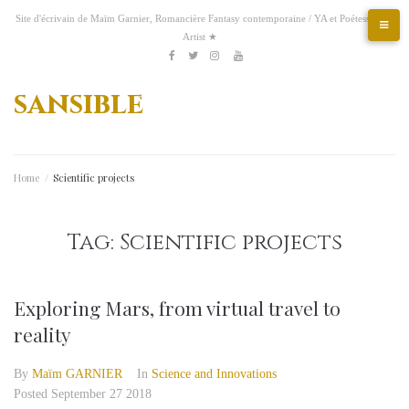
Skip
Site d'écrivain de Maïm Garnier, Romancière Fantasy contemporaine / YA et Poétesse &
to
Artist ★
content
Etsy
Kofi
Pinterest
Artstation
facebook
Twitter
Instagram
Youtube
sansible
Home
/
Scientific projects
Tag:
Scientific projects
Exploring Mars, from virtual travel to
reality
By
Maïm GARNIER
In
Science and Innovations
Posted
September 27 2018