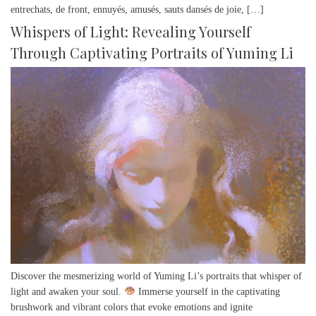
entrechats, de front, ennuyés, amusés, sauts dansés de joie, […]
Whispers of Light: Revealing Yourself
Through Captivating Portraits of Yuming Li
Discover the mesmerizing world of Yuming Li’s portraits that whisper of
light and awaken your soul.
Immerse yourself in the captivating
brushwork and vibrant colors that evoke emotions and ignite