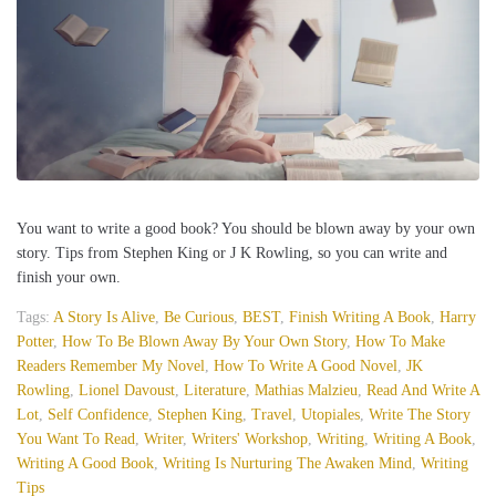
You want to write a good book? You should be blown away by your own
story. Tips from Stephen King or J K Rowling, so you can write and
finish your own.
Tags:
A Story Is Alive
,
Be Curious
,
BEST
,
Finish Writing A Book
,
Harry
Potter
,
How To Be Blown Away By Your Own Story
,
How To Make
Readers Remember My Novel
,
How To Write A Good Novel
,
JK
Rowling
,
Lionel Davoust
,
Literature
,
Mathias Malzieu
,
Read And Write A
Lot
,
Self Confidence
,
Stephen King
,
Travel
,
Utopiales
,
Write The Story
You Want To Read
,
Writer
,
Writers' Workshop
,
Writing
,
Writing A Book
,
Writing A Good Book
,
Writing Is Nurturing The Awaken Mind
,
Writing
Tips