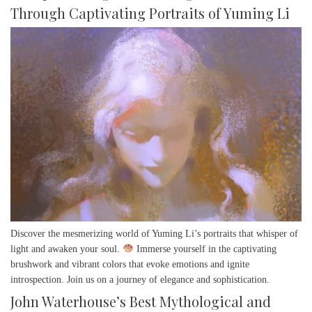
Through Captivating Portraits of Yuming Li
Discover the mesmerizing world of Yuming Li’s portraits that whisper of
light and awaken your soul.
Immerse yourself in the captivating
brushwork and vibrant colors that evoke emotions and ignite
introspection. Join us on a journey of elegance and sophistication.
John Waterhouse’s Best Mythological and