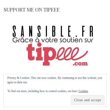
SUPPORT ME ON TIPEEE
Privacy & Cookies: This site uses cookies. By continuing to use this website, you
agree to their use.
© 2026 Sansible.fr by Maïm Garnier | with Kava | Multipurpose WP Theme with
To find out more, including how to control cookies, see here:
Cookies
Elementor Page Builder
E
K
P
A
f
T
I
t
Y
o
i
r