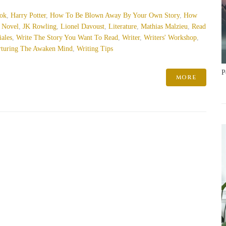
ook
,
Harry Potter
,
How To Be Blown Away By Your Own Story
,
How
 Novel
,
JK Rowling
,
Lionel Davoust
,
Literature
,
Mathias Malzieu
,
Read
iales
,
Write The Story You Want To Read
,
Writer
,
Writers' Workshop
,
urturing The Awaken Mind
,
Writing Tips
P
MORE