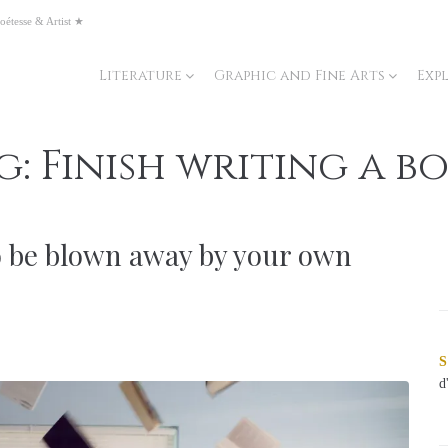
oétesse & Artist ★
Literature
Graphic and Fine Arts
Exp
g:
Finish writing a b
o be blown away by your own
S
d