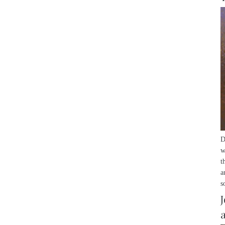
D
w
t
a
s