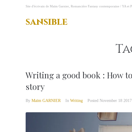
S
Site d'écrivain de Maïm Garnier, Romancière Fantasy contemporaine / YA et P
k
i
sansible
p
t
o
c
Ta
o
n
t
e
Writing a good book : How t
n
t
story
By
Maïm GARNIER
In
Writing
Posted
November 18 2017