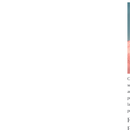
C
s
a
p
l
p