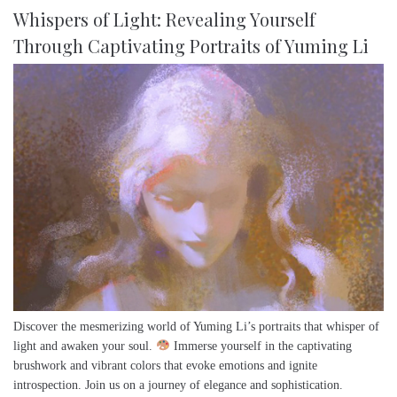
Whispers of Light: Revealing Yourself
Through Captivating Portraits of Yuming Li
Discover the mesmerizing world of Yuming Li’s portraits that whisper of
light and awaken your soul.
Immerse yourself in the captivating
brushwork and vibrant colors that evoke emotions and ignite
introspection. Join us on a journey of elegance and sophistication.