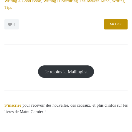
Writing A Good Book
,
Writing Is Nurturing The Awaken Mind
,
Writing
Tips
MORE
4
Je rejoins la Mailinglist
S'inscrire
pour recevoir des nouvelles, des cadeaux, et plus d'infos sur les
livres de Maïm Garnier !