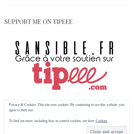
SUPPORT ME ON TIPEEE
Privacy & Cookies: This site uses cookies. By continuing to use this website, you
agree to their use.
© 2026 Sansible.fr by Maïm Garnier | with Kava | Multipurpose WP Theme with
To find out more, including how to control cookies, see here:
Cookies
Elementor Page Builder
E
K
P
A