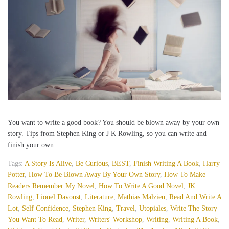
You want to write a good book? You should be blown away by your own
story. Tips from Stephen King or J K Rowling, so you can write and
finish your own.
Tags:
A Story Is Alive
,
Be Curious
,
BEST
,
Finish Writing A Book
,
Harry
Potter
,
How To Be Blown Away By Your Own Story
,
How To Make
Readers Remember My Novel
,
How To Write A Good Novel
,
JK
Rowling
,
Lionel Davoust
,
Literature
,
Mathias Malzieu
,
Read And Write A
Lot
,
Self Confidence
,
Stephen King
,
Travel
,
Utopiales
,
Write The Story
You Want To Read
,
Writer
,
Writers' Workshop
,
Writing
,
Writing A Book
,