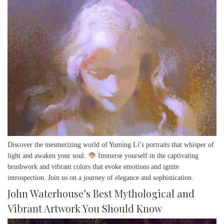
Discover the mesmerizing world of Yuming Li’s portraits that whisper of
light and awaken your soul.
Immerse yourself in the captivating
brushwork and vibrant colors that evoke emotions and ignite
introspection. Join us on a journey of elegance and sophistication.
John Waterhouse’s Best Mythological and
Vibrant Artwork You Should Know