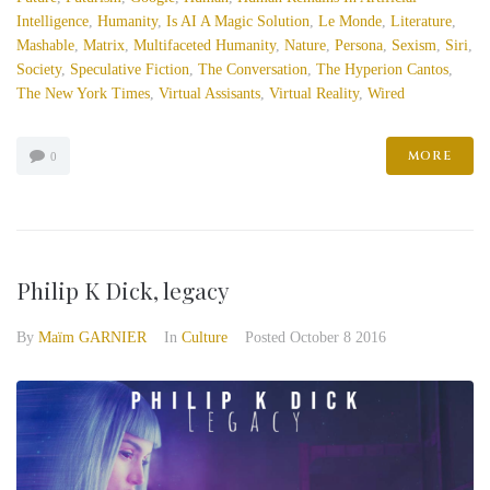
Intelligence
,
Humanity
,
Is AI A Magic Solution
,
Le Monde
,
Literature
,
Mashable
,
Matrix
,
Multifaceted Humanity
,
Nature
,
Persona
,
Sexism
,
Siri
,
Society
,
Speculative Fiction
,
The Conversation
,
The Hyperion Cantos
,
The New York Times
,
Virtual Assisants
,
Virtual Reality
,
Wired
MORE
0
Philip K Dick, legacy
By
Maïm GARNIER
In
Culture
Posted
October 8 2016