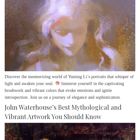
Discover the mesmerizing world of Yuming Li’s portraits that whisper of
light and awaken your soul.
Immerse yourself in the captivating
brushwork and vibrant colors that evoke emotions and ignite
introspection. Join us on a journey of elegance and sophistication.
John Waterhouse’s Best Mythological and
Vibrant Artwork You Should Know