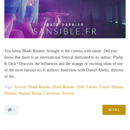
You know Blade Runner, brought to the cinema with talent. Did you
know that there is an international festival dedicated to its author: Philip
K Dick? Discover the influences and the strange or exciting ideas of one
of the most famous sci-fi authors. Interview with Daniel Abella, director
of the...
Tags:
Arrival
,
Blade Runner
,
Blade Runner 2049
,
Future
,
Future Human
,
Human
,
Human Being
,
Literature
,
Society
MORE
0