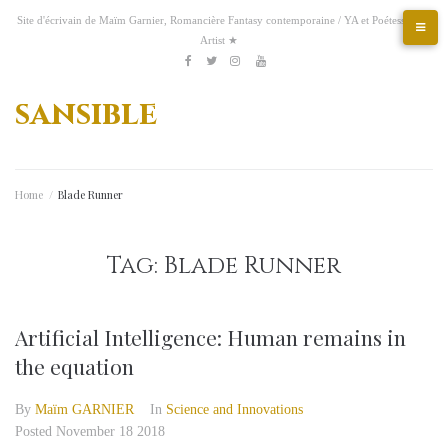
Skip
Site d'écrivain de Maïm Garnier, Romancière Fantasy contemporaine / YA et Poétesse &
to
Artist ★
content
Etsy
Kofi
Pinterest
Artstation
facebook
Twitter
Instagram
Youtube
sansible
Home
/
Blade Runner
Tag:
Blade Runner
Artificial Intelligence: Human remains in
the equation
By
Maïm GARNIER
In
Science and Innovations
Posted
November 18 2018