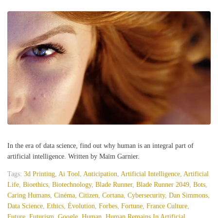
In the era of data science, find out why human is an integral part of
artificial intelligence. Written by Maïm Garnier.
Tags:
3d Printing
,
Ai Tool
,
Anticipation
,
Artificial Intelligence
,
Artificial
Life
,
Bioethics
,
Biotechnology
,
Blade Runner
,
Blade Runner 2049
,
Bots
,
Caring Humans
,
Cinéma
,
Citizen
,
Cortana
,
Cybersecurity
,
Dan Simmons
,
Data Science
,
Ethics
,
Évolution
,
Forbes
,
Fortune
,
France Culture
,
Future
,
Futurism
,
Google
,
Human
,
Human Remains In Artificial