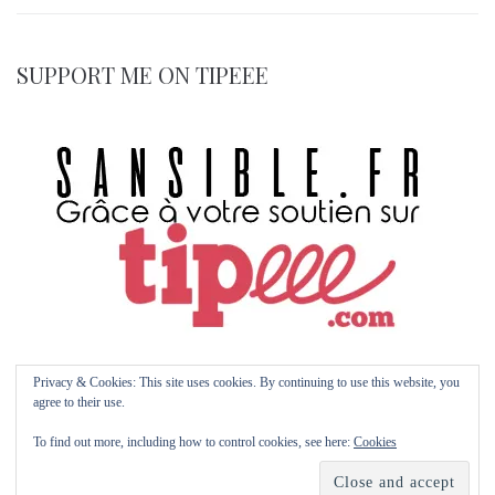
SUPPORT ME ON TIPEEE
Privacy & Cookies: This site uses cookies. By continuing to use this website, you
agree to their use.
© 2026 Sansible.fr by Maïm Garnier | with Kava | Multipurpose WP Theme with
To find out more, including how to control cookies, see here:
Cookies
Elementor Page Builder
Etsy
Kofi
Pinterest
Artstation