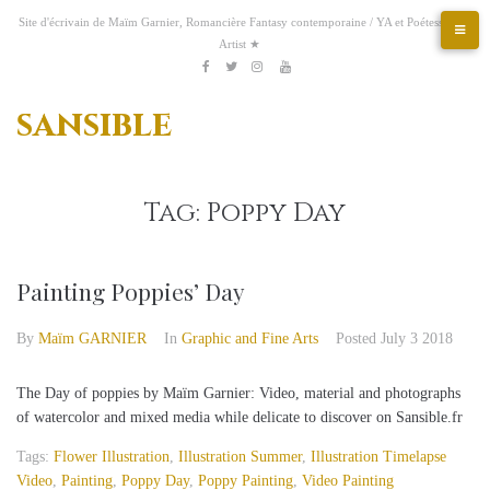
Skip
Site d'écrivain de Maïm Garnier, Romancière Fantasy contemporaine / YA et Poétesse &
to
Artist ★
content
Etsy
Kofi
Pinterest
Artstation
facebook
Twitter
Instagram
Youtube
sansible
Tag:
Poppy Day
Painting Poppies’ Day
By
Maïm GARNIER
In
Graphic and Fine Arts
Posted
July 3 2018
The Day of poppies by Maïm Garnier: Video, material and photographs
of watercolor and mixed media while delicate to discover on Sansible.fr
Tags:
Flower Illustration
,
Illustration Summer
,
Illustration Timelapse
Video
,
Painting
,
Poppy Day
,
Poppy Painting
,
Video Painting