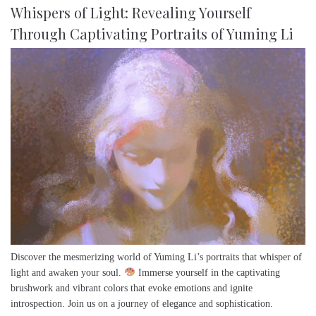
Whispers of Light: Revealing Yourself
Through Captivating Portraits of Yuming Li
Discover the mesmerizing world of Yuming Li’s portraits that whisper of
light and awaken your soul.
Immerse yourself in the captivating
brushwork and vibrant colors that evoke emotions and ignite
introspection. Join us on a journey of elegance and sophistication.