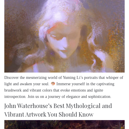
Discover the mesmerizing world of Yuming Li’s portraits that whisper of
light and awaken your soul.
Immerse yourself in the captivating
brushwork and vibrant colors that evoke emotions and ignite
introspection. Join us on a journey of elegance and sophistication.
John Waterhouse’s Best Mythological and
Vibrant Artwork You Should Know