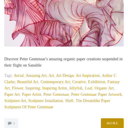
Discover Peter Gentenaar's amazing organic paper creations suspended in
their flight on Sansible
Tags:
Aerial
,
Amazing Art
,
Art
,
Art Design
,
Art Inspiration
,
Arthur C
Clarke
,
Beautiful Art
,
Contemporary Art
,
Creative
,
Exhibition
,
Fantasy
Art
,
Flower
,
Inspiring
,
Inspiring Artist
,
Jellyfish
,
Leaf
,
Organic Art
,
Paper Art
,
Paper Artist
,
Peter Gentenaar
,
Peter Gentenaar Paper Artwork
,
Sculpture Art
,
Sculpture Installation
,
Shell
,
The Dreamlike Paper
Sculptures Of Peter Gentenaar
MORE
0