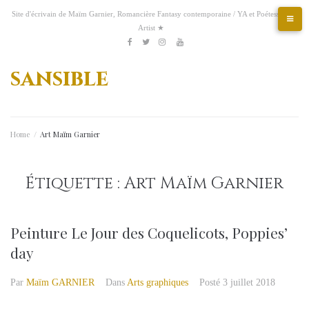
Aller
Site d'écrivain de Maïm Garnier, Romancière Fantasy contemporaine / YA et Poétesse &
au
Artist ★
contenu
Etsy
Kofi
Pinterest
Artstation
facebook
Twitter
Instagram
Youtube
sansible
Home
/
Art Maïm Garnier
Étiquette :
Art Maïm Garnier
Peinture Le Jour des Coquelicots, Poppies’
day
Par
Maïm GARNIER
Dans
Arts graphiques
Posté
3 juillet 2018