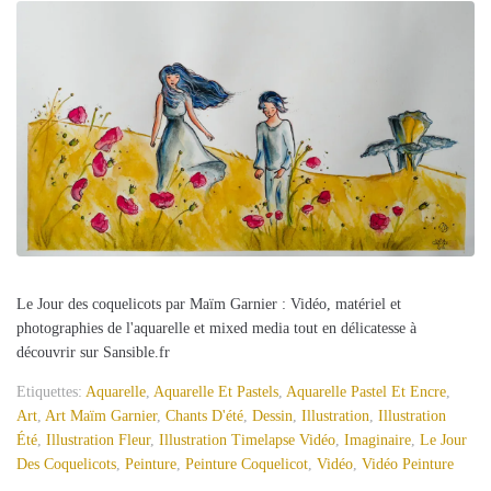
Le Jour des coquelicots par Maïm Garnier : Vidéo, matériel et
photographies de l'aquarelle et mixed media tout en délicatesse à
découvrir sur Sansible.fr
Etiquettes:
Aquarelle
,
Aquarelle Et Pastels
,
Aquarelle Pastel Et Encre
,
Art
,
Art Maïm Garnier
,
Chants D'été
,
Dessin
,
Illustration
,
Illustration
Été
,
Illustration Fleur
,
Illustration Timelapse Vidéo
,
Imaginaire
,
Le Jour
Des Coquelicots
,
Peinture
,
Peinture Coquelicot
,
Vidéo
,
Vidéo Peinture