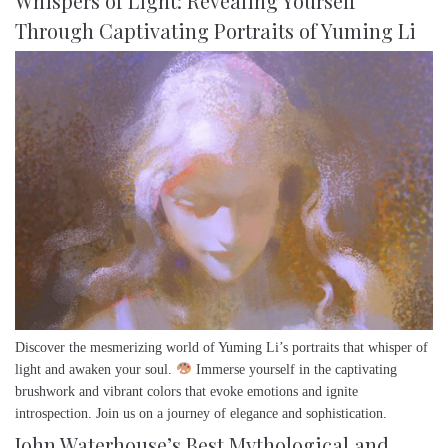
Whispers of Light: Revealing Yourself
Through Captivating Portraits of Yuming Li
Discover the mesmerizing world of Yuming Li’s portraits that whisper of
light and awaken your soul.
Immerse yourself in the captivating
brushwork and vibrant colors that evoke emotions and ignite
introspection. Join us on a journey of elegance and sophistication.
John Waterhouse’s Best Mythological and