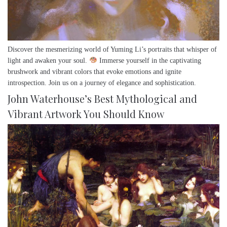
Discover the mesmerizing world of Yuming Li’s portraits that whisper of
light and awaken your soul.
Immerse yourself in the captivating
brushwork and vibrant colors that evoke emotions and ignite
introspection. Join us on a journey of elegance and sophistication.
John Waterhouse’s Best Mythological and
Vibrant Artwork You Should Know