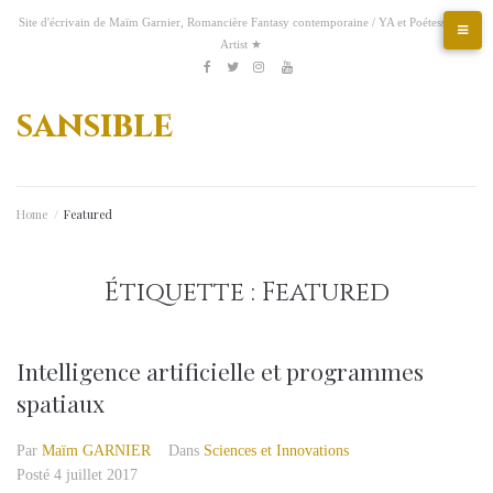
Aller
Site d'écrivain de Maïm Garnier, Romancière Fantasy contemporaine / YA et Poétesse &
au
Artist ★
contenu
Etsy
Kofi
Pinterest
Artstation
facebook
Twitter
Instagram
Youtube
sansible
Home
/
Featured
Étiquette :
Featured
Intelligence artificielle et programmes
spatiaux
Par
Maïm GARNIER
Dans
Sciences et Innovations
Posté
4 juillet 2017