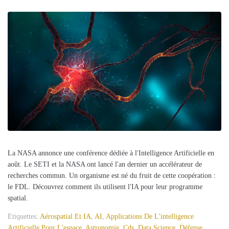
La NASA annonce une conférence dédiée à l'Intelligence Artificielle en
août. Le SETI et la NASA ont lancé l'an dernier un accélérateur de
recherches commun. Un organisme est né du fruit de cette coopération :
le FDL. Découvrez comment ils utilisent l'IA pour leur programme
spatial.
Etiquettes:
Aérospatial Et IA
,
AI
,
Applications De L'intelligence
Artificielle Pour L'espace
,
Astronomie
,
Cds
,
Data Science
,
Défense