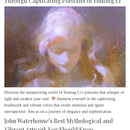
Through Captivating Portraits of Yuming Li
Discover the mesmerizing world of Yuming Li’s portraits that whisper of
light and awaken your soul.
Immerse yourself in the captivating
brushwork and vibrant colors that evoke emotions and ignite
introspection. Join us on a journey of elegance and sophistication.
John Waterhouse’s Best Mythological and
Vibrant Artwork You Should Know