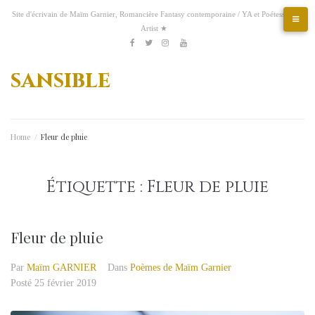
Aller
Site d'écrivain de Maïm Garnier, Romancière Fantasy contemporaine / YA et Poétesse &
au
Artist ★
contenu
Etsy
Kofi
Pinterest
Artstation
facebook
Twitter
Instagram
Youtube
sansible
Home
/
Fleur de pluie
Étiquette :
Fleur de pluie
Fleur de pluie
Par
Maïm GARNIER
Dans
Poèmes de Maïm Garnier
Posté
25 février 2019