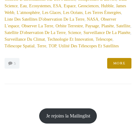
Science
,
Eau
,
Ecosystemes
,
ESA
,
Espace
,
Geosciences
,
Hubble
,
James
Webb
,
L'atmosphère
,
Les Glaces
,
Les Océans
,
Les Terres Émergées
,
Liste Des Satellites D'observation De La Terre
,
NASA
,
Observer
L'espace
,
Observer La Terre
,
Orbite Terrestre
,
Paysage
,
Planète
,
Satellite
,
Satellite D'observation De La Terre
,
Science
,
Surveillance De La Planète
,
Surveillance Du Climat
,
Technologie Et Innovation
,
Telescope
,
Télescope Spatial
,
Terre
,
TOP
,
Utilité Des Télescopes Et Satellites
MORE
5
Je rejoins la Mailinglist