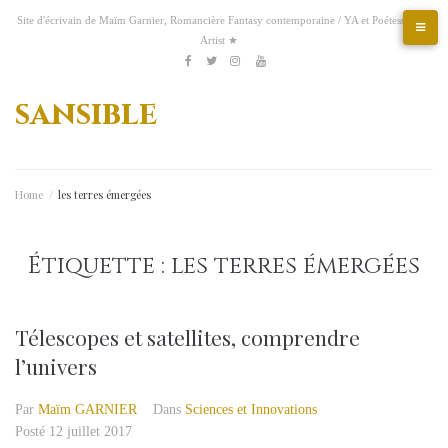
Aller
Site d'écrivain de Maïm Garnier, Romancière Fantasy contemporaine / YA et Poétesse &
au
Artist ★
contenu
Etsy
Kofi
Pinterest
Artstation
facebook
Twitter
Instagram
Youtube
sansible
Home
/
les terres émergées
Étiquette :
les terres émergées
Télescopes et satellites, comprendre
l’univers
Par
Maïm GARNIER
Dans
Sciences et Innovations
Posté
12 juillet 2017