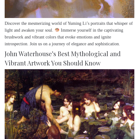
Discover the mesmerizing world of Yuming Li’s portraits that whisper of
light and awaken your soul.
Immerse yourself in the captivating
brushwork and vibrant colors that evoke emotions and ignite
introspection. Join us on a journey of elegance and sophistication.
John Waterhouse’s Best Mythological and
Vibrant Artwork You Should Know