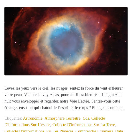
Levez les yeux vers le ciel, les nuages, sentez la force du vent effleurer
votre peau. Vous ne le voyez pas, pourtant il est bien réel. Imaginez la
nuit vous envelopper et regardez notre Voie Lactée. Sentez-vous cette
étrange sensation qui chatouille l’esprit et le corps ? Plongeons un peu...
Etiquettes:
Astronomie
,
Atmosphère Terrestre
,
Cds
,
Collecte
D'informations Sur L'espce
,
Collecte D'informations Sur La Terre
,
Collecte D'informations Sur Les Planètes
,
Comprendre L'univers
,
Data