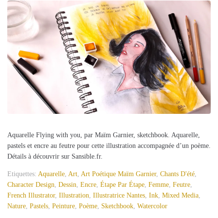
Aquarelle Flying with you, par Maïm Garnier, sketchbook. Aquarelle,
pastels et encre au feutre pour cette illustration accompagnée d’un poème.
Détails à découvrir sur Sansible.fr.
Etiquettes:
Aquarelle
,
Art
,
Art Poétique Maïm Garnier
,
Chants D'été
,
Character Design
,
Dessin
,
Encre
,
Étape Par Étape
,
Femme
,
Feutre
,
French Illustrator
,
Illustration
,
Illustratrice Nantes
,
Ink
,
Mixed Media
,
Nature
,
Pastels
,
Peinture
,
Poème
,
Sketchbook
,
Watercolor