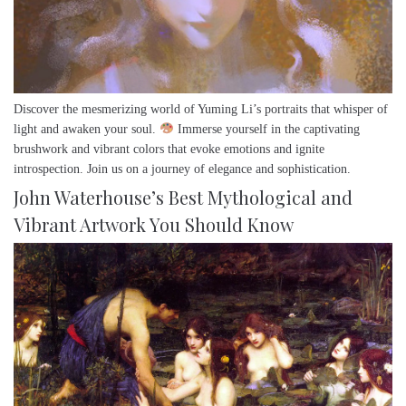
Discover the mesmerizing world of Yuming Li’s portraits that whisper of
light and awaken your soul.
Immerse yourself in the captivating
brushwork and vibrant colors that evoke emotions and ignite
introspection. Join us on a journey of elegance and sophistication.
John Waterhouse’s Best Mythological and
Vibrant Artwork You Should Know