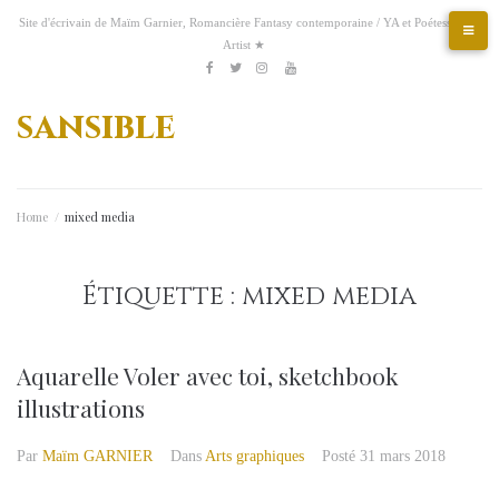
Aller
Site d'écrivain de Maïm Garnier, Romancière Fantasy contemporaine / YA et Poétesse &
au
Artist ★
contenu
Etsy
Kofi
Pinterest
Artstation
facebook
Twitter
Instagram
Youtube
sansible
Home
/
mixed media
Étiquette :
mixed media
Aquarelle Voler avec toi, sketchbook
illustrations
Par
Maïm GARNIER
Dans
Arts graphiques
Posté
31 mars 2018