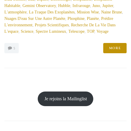
Habitable
,
Gemini Observatory
,
Hubble
,
Infrarouge
,
Juno
,
Jupiter
,
L'atmosphère
,
La Traque Des Exoplanètes
,
Mission Wise
,
Naine Brune
,
Nuages D'eau Sur Une Autre Planète
,
Phosphine
,
Planète
,
Prédire
L'environnement
,
Projets Scientifiques
,
Recherche De La Vie Dans
L'espace
,
Science
,
Spectre Lumineux
,
Telescope
,
TOP
,
Voyage
MORE
5
Je rejoins la Mailinglist