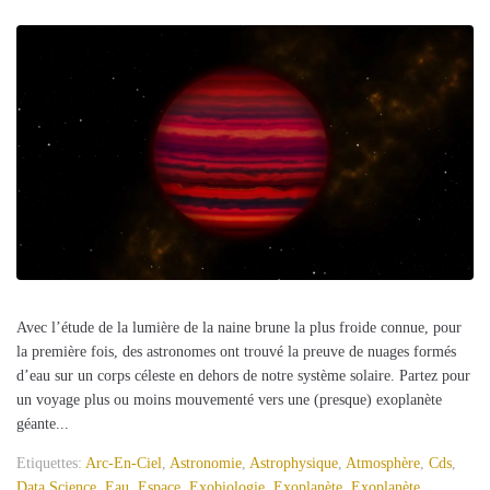
Avec l’étude de la lumière de la naine brune la plus froide connue, pour
la première fois, des astronomes ont trouvé la preuve de nuages formés
d’eau sur un corps céleste en dehors de notre système solaire. Partez pour
un voyage plus ou moins mouvementé vers une (presque) exoplanète
géante...
Etiquettes:
Arc-En-Ciel
,
Astronomie
,
Astrophysique
,
Atmosphère
,
Cds
,
Data Science
,
Eau
,
Espace
,
Exobiologie
,
Exoplanète
,
Exoplanète