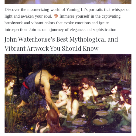
Discover the mesmerizing world of Yuming Li’s portraits that whisper of
light and awaken your soul.
Immerse yourself in the captivating
brushwork and vibrant colors that evoke emotions and ignite
introspection. Join us on a journey of elegance and sophistication.
John Waterhouse’s Best Mythological and
Vibrant Artwork You Should Know