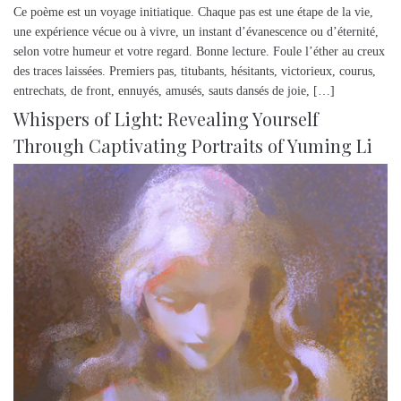
Ce poème est un voyage initiatique. Chaque pas est une étape de la vie,
une expérience vécue ou à vivre, un instant d’évanescence ou d’éternité,
selon votre humeur et votre regard. Bonne lecture. Foule l’éther au creux
des traces laissées. Premiers pas, titubants, hésitants, victorieux, courus,
entrechats, de front, ennuyés, amusés, sauts dansés de joie, […]
Whispers of Light: Revealing Yourself
Through Captivating Portraits of Yuming Li