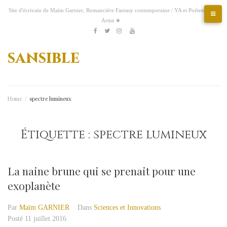
Aller
Site d'écrivain de Maïm Garnier, Romancière Fantasy contemporaine / YA et Poétesse &
au
Artist ★
contenu
Etsy
Kofi
Pinterest
Artstation
facebook
Twitter
Instagram
Youtube
sansible
Home
/
spectre lumineux
Étiquette :
spectre lumineux
La naine brune qui se prenait pour une
exoplanète
Par
Maïm GARNIER
Dans
Sciences et Innovations
Posté
11 juillet 2016