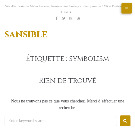
Aller
Site d'écrivain de Maïm Garnier, Romancière Fantasy contemporaine / YA et Poétesse &
au
Artist ★
contenu
Etsy
Kofi
Pinterest
Artstation
facebook
Twitter
Instagram
Youtube
sansible
Étiquette :
symbolism
Rien de trouvé
Nous ne trouvons pas ce que vous cherchez. Merci d’effectuer une
recherche.
Search
for: