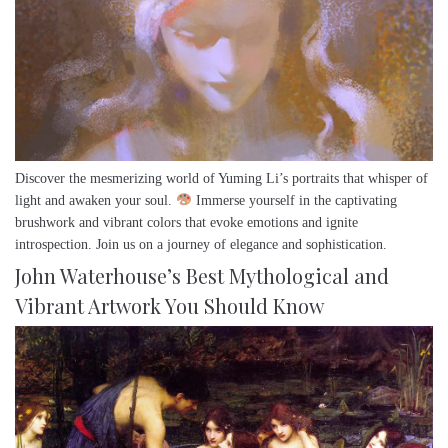
Discover the mesmerizing world of Yuming Li’s portraits that whisper of
light and awaken your soul.
Immerse yourself in the captivating
brushwork and vibrant colors that evoke emotions and ignite
introspection. Join us on a journey of elegance and sophistication.
John Waterhouse’s Best Mythological and
Vibrant Artwork You Should Know