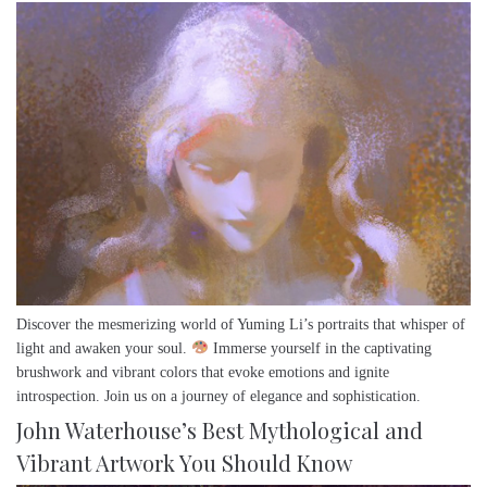
Discover the mesmerizing world of Yuming Li’s portraits that whisper of
light and awaken your soul.
Immerse yourself in the captivating
brushwork and vibrant colors that evoke emotions and ignite
introspection. Join us on a journey of elegance and sophistication.
John Waterhouse’s Best Mythological and
Vibrant Artwork You Should Know