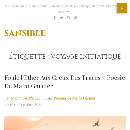
Aller
Site d'écrivain de Maïm Garnier, Romancière Fantasy contemporaine / YA et Poétesse &
au
Artist ★
contenu
Etsy
Kofi
Pinterest
Artstation
facebook
Twitter
Instagram
Youtube
sansible
Étiquette :
Voyage initiatique
Foule l’Ether Aux Creux Des Traces – Poésie
De Maim Garnier
Par
Maïm GARNIER
Dans
Poèmes de Maïm Garnier
Posté
6 décembre 2023