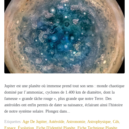
Jupiter est une planète où immense prend tout son sens : monde chaotique
dominé par l’ammoniac, cyclones de 1.400 km de diamètre, dont la
fameuse « grande tâche rouge », plus grande que notre Terre. Des
astéroïdes ont enfin permis de dater sa naissance, éclairant ainsi l'histoire
de notre système solaire. Plongez dans...
Etiquettes:
Age De Jupiter
,
Astéroïde
,
Astronomie
,
Astrophysique
,
Cds
,
Espace
,
Évolution
,
Fiche D'identité Planète
,
Fiche Technique Planète
,