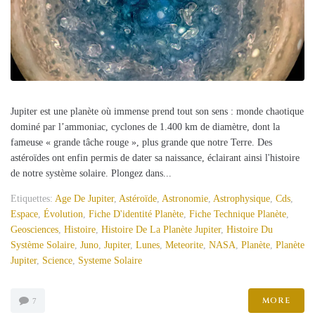
Jupiter est une planète où immense prend tout son sens : monde chaotique
dominé par l’ammoniac, cyclones de 1.400 km de diamètre, dont la
fameuse « grande tâche rouge », plus grande que notre Terre. Des
astéroïdes ont enfin permis de dater sa naissance, éclairant ainsi l'histoire
de notre système solaire. Plongez dans...
Etiquettes:
Age De Jupiter
,
Astéroïde
,
Astronomie
,
Astrophysique
,
Cds
,
Espace
,
Évolution
,
Fiche D'identité Planète
,
Fiche Technique Planète
,
Geosciences
,
Histoire
,
Histoire De La Planète Jupiter
,
Histoire Du
Système Solaire
,
Juno
,
Jupiter
,
Lunes
,
Meteorite
,
NASA
,
Planète
,
Planète
Jupiter
,
Science
,
Systeme Solaire
MORE
7