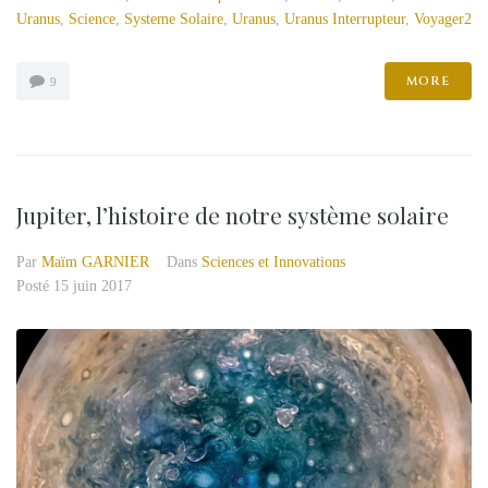
Uranus
,
Science
,
Systeme Solaire
,
Uranus
,
Uranus Interrupteur
,
Voyager2
MORE
9
Jupiter, l’histoire de notre système solaire
Par
Maïm GARNIER
Dans
Sciences et Innovations
Posté
15 juin 2017