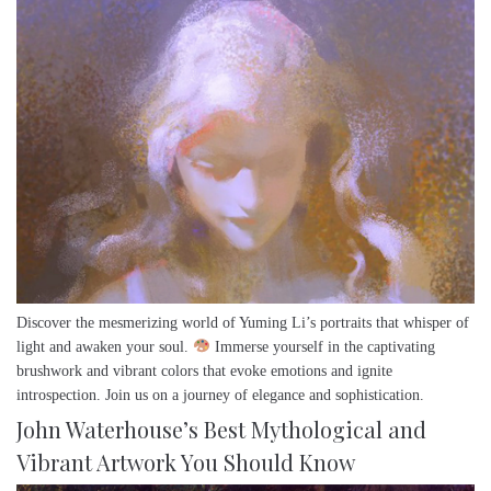
Discover the mesmerizing world of Yuming Li’s portraits that whisper of
light and awaken your soul.
Immerse yourself in the captivating
brushwork and vibrant colors that evoke emotions and ignite
introspection. Join us on a journey of elegance and sophistication.
John Waterhouse’s Best Mythological and
Vibrant Artwork You Should Know