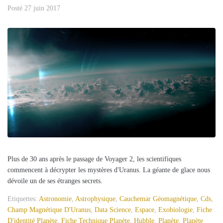
Posté
27 juin 2017
Plus de 30 ans après le passage de Voyager 2, les scientifiques
commencent à décrypter les mystères d'Uranus. La géante de glace nous
dévoile un de ses étranges secrets.
Etiquettes:
Astronomie
,
Astrophysique
,
Cauchemar Géomagnétique
,
Cds
,
Champ Magnétique D'Uranus
,
Data Science
,
Espace
,
Exobiologie
,
Fiche
D'identité Planète
,
Fiche Technique Planète
,
Hubble
,
Planète
,
Planète