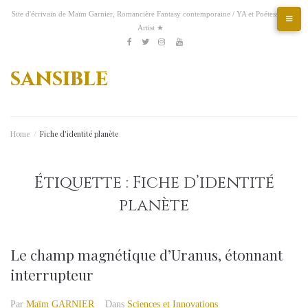
Aller
Site d'écrivain de Maïm Garnier, Romancière Fantasy contemporaine / YA et Poétesse &
au
Artist ★
contenu
Etsy
Kofi
Pinterest
Artstation
facebook
Twitter
Instagram
Youtube
sansible
Home
/
Fiche d’identité planète
Étiquette :
Fiche d’identité
planète
Le champ magnétique d’Uranus, étonnant
interrupteur
Par
Maïm GARNIER
Dans
Sciences et Innovations