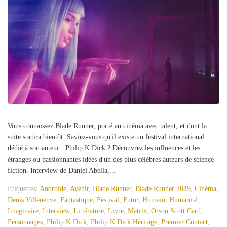
Vous connaissez Blade Runner, porté au cinéma avec talent, et dont la
suite sortira bientôt. Saviez-vous qu'il existe un festival international
dédié à son auteur : Philip K Dick ? Découvrez les influences et les
étranges ou passionnantes idées d'un des plus célèbres auteurs de science-
fiction. Interview de Daniel Abella,...
Etiquettes:
Androide
,
Avenir
,
Blade Runner
,
Blade Runner 2049
,
Cinéma
,
Denis Villeneuve
,
Fantastique
,
Festival
,
Futur
,
Humain
,
Humanité
,
Imaginaire
,
Interview
,
Littérature
,
Livre
,
Matrix
,
Orson Scott Card
,
Personnages
,
Philip K Dick
,
Philip K Dick Héritage
,
Premier Contact
,