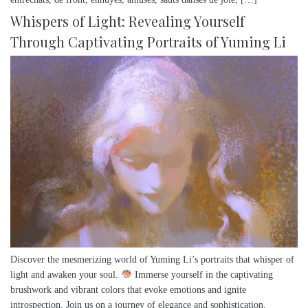
Whispers of Light: Revealing Yourself
Through Captivating Portraits of Yuming Li
Discover the mesmerizing world of Yuming Li’s portraits that whisper of
light and awaken your soul.
Immerse yourself in the captivating
brushwork and vibrant colors that evoke emotions and ignite
introspection. Join us on a journey of elegance and sophistication.