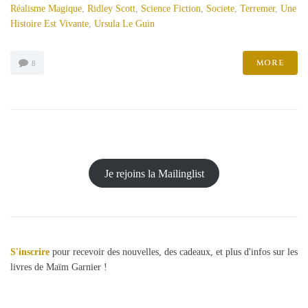
Réalisme Magique
,
Ridley Scott
,
Science Fiction
,
Societe
,
Terremer
,
Une
Histoire Est Vivante
,
Ursula Le Guin
MORE
8
Je rejoins la Mailinglist
S'inscrire
pour recevoir des nouvelles, des cadeaux, et plus d'infos sur les
livres de Maïm Garnier !