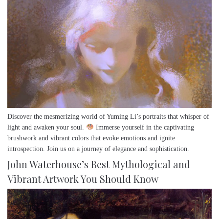
Discover the mesmerizing world of Yuming Li’s portraits that whisper of
light and awaken your soul.
Immerse yourself in the captivating
brushwork and vibrant colors that evoke emotions and ignite
introspection. Join us on a journey of elegance and sophistication.
John Waterhouse’s Best Mythological and
Vibrant Artwork You Should Know