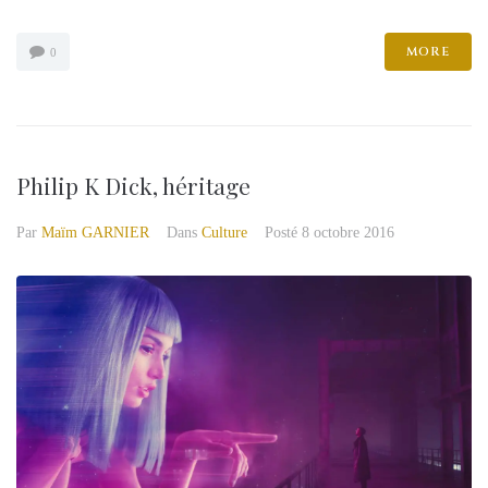
MORE
0
Philip K Dick, héritage
Par
Maïm GARNIER
Dans
Culture
Posté
8 octobre 2016