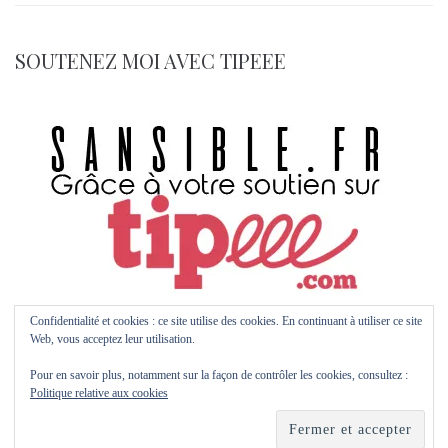
SOUTENEZ MOI AVEC TIPEEE
Confidentialité et cookies : ce site utilise des cookies. En continuant à utiliser ce site
Web, vous acceptez leur utilisation.
Pour en savoir plus, notamment sur la façon de contrôler les cookies, consultez :
Politique relative aux cookies
© 2026 Sansible.fr by Maïm Garnier | with Kava | Multipurpose WP Theme with
Elementor Page Builder
Etsy
Kofi
Pinterest
Artstation