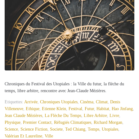
Chroniques du Festival des Utopiales : la Ville du futur, la flèche du
temps, libre arbitre, rencontre avec Jean-Claude Mézières.
Etiquettes:
Arrivée
,
Chroniques Utopiales
,
Cinéma
,
Climat
,
Denis
Villeneuve
,
Ethique
,
Etienne Klein
,
Festival
,
Futur
,
Habitat
,
Hao Jinfang
,
Jean Claude Mézières
,
La Flèche Du Temps
,
Libre Arbitre
,
Livre
,
Physique
,
Premier Contact
,
Réfugiés Climatiques
,
Richard Morgan
,
Science
,
Science Fiction
,
Societe
,
Ted Chiang
,
Temps
,
Utopiales
,
Valérian Et Laureline
,
Ville