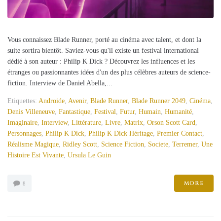
Vous connaissez Blade Runner, porté au cinéma avec talent, et dont la
suite sortira bientôt. Saviez-vous qu'il existe un festival international
dédié à son auteur : Philip K Dick ? Découvrez les influences et les
étranges ou passionnantes idées d'un des plus célèbres auteurs de science-
fiction. Interview de Daniel Abella,...
Etiquettes:
Androide
,
Avenir
,
Blade Runner
,
Blade Runner 2049
,
Cinéma
,
Denis Villeneuve
,
Fantastique
,
Festival
,
Futur
,
Humain
,
Humanité
,
Imaginaire
,
Interview
,
Littérature
,
Livre
,
Matrix
,
Orson Scott Card
,
Personnages
,
Philip K Dick
,
Philip K Dick Héritage
,
Premier Contact
,
Réalisme Magique
,
Ridley Scott
,
Science Fiction
,
Societe
,
Terremer
,
Une
Histoire Est Vivante
,
Ursula Le Guin
MORE
8