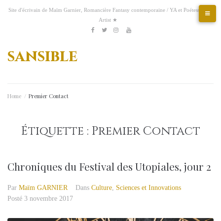
Aller
Site d'écrivain de Maïm Garnier, Romancière Fantasy contemporaine / YA et Poétesse &
au
Artist ★
contenu
Etsy
Kofi
Pinterest
Artstation
facebook
Twitter
Instagram
Youtube
sansible
Home
/
Premier Contact
Étiquette :
Premier Contact
Chroniques du Festival des Utopiales, jour 2
Par
Maïm GARNIER
Dans
Culture
,
Sciences et Innovations
Posté
3 novembre 2017