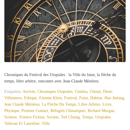
Chroniques du Festival des Utopiales : la Ville du futur, la flèche du
temps, libre arbitre, rencontre avec Jean-Claude Mézières.
Etiquettes:
Arrivée
,
Chroniques Utopiales
,
Cinéma
,
Climat
,
Denis
Villeneuve
,
Ethique
,
Etienne Klein
,
Festival
,
Futur
,
Habitat
,
Hao Jinfang
,
Jean Claude Mézières
,
La Flèche Du Temps
,
Libre Arbitre
,
Livre
,
Physique
,
Premier Contact
,
Réfugiés Climatiques
,
Richard Morgan
,
Science
,
Science Fiction
,
Societe
,
Ted Chiang
,
Temps
,
Utopiales
,
Valérian Et Laureline
,
Ville