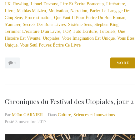
J.K. Rowling
,
Lionel Davoust
,
Lire Et Écrire Beaucoup
,
Littérature
,
Livre
,
Mathias Malzieu
,
Motivation
,
Narration
,
Parler Le Langage Des
Cinq Sens
,
Procrastination
,
Que Faut-Il Pour Écrire Un Bon Roman
,
S'amuser
,
Secrets Des Bons Livres
,
Sixième Sens
,
Stephen King
,
Terminer L'écriture D'un Livre
,
TOP
,
Tuto Écriture
,
Tutoriels
,
Une
Histoire Est Vivante
,
Utopiales
,
Votre Imagination Est Unique
,
Vous Êtes
Unique
,
Vous Seul Pouvez Écrire Ce Livre
MORE
7
Chroniques du Festival des Utopiales, jour 2
Par
Maïm GARNIER
Dans
Culture
,
Sciences et Innovations
Posté
3 novembre 2017