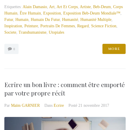
Etiquettes:
Alain Damasio
,
Art
,
Art Et Corps
,
Artiste
,
Beb-Deum
,
Corps
Humain
,
Être Humain
,
Exposition
,
Exposition Beb-Deum Mondiale™
,
Futur
,
Humain
,
Humain Du Futur
,
Humanité
,
Humanité Multiple
,
Inspiration
,
Peinture
,
Portraits De Femmes
,
Regard
,
Science Fiction
,
Societe
,
Transhumanisme
,
Utopiales
MORE
0
Ecrire un bon livre : comment être emporté
par votre propre récit
Par
Maïm GARNIER
Dans
Ecrire
Posté
21 novembre 2017