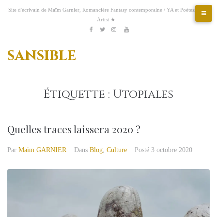
Aller
Site d'écrivain de Maïm Garnier, Romancière Fantasy contemporaine / YA et Poétesse &
au
Artist ★
contenu
Etsy
Kofi
Pinterest
Artstation
facebook
Twitter
Instagram
Youtube
sansible
Étiquette :
Utopiales
Quelles traces laissera 2020 ?
Par
Maïm GARNIER
Dans
Blog
,
Culture
Posté
3 octobre 2020