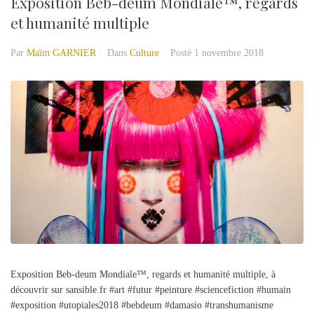
Exposition Beb-deum Mondiale™, regards
et humanité multiple
Par
Maïm GARNIER
Dans
Culture
Posté
1 novembre 2018
Exposition Beb-deum Mondiale™, regards et humanité multiple, à
découvrir sur sansible.fr #art #futur #peinture #sciencefiction #humain
#exposition #utopiales2018 #bebdeum #damasio #transhumanisme