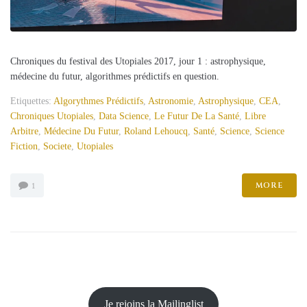
Chroniques du festival des Utopiales 2017, jour 1 : astrophysique,
médecine du futur, algorithmes prédictifs en question.
Etiquettes:
Algorythmes Prédictifs
,
Astronomie
,
Astrophysique
,
CEA
,
Chroniques Utopiales
,
Data Science
,
Le Futur De La Santé
,
Libre
Arbitre
,
Médecine Du Futur
,
Roland Lehoucq
,
Santé
,
Science
,
Science
Fiction
,
Societe
,
Utopiales
MORE
1
Je rejoins la Mailinglist