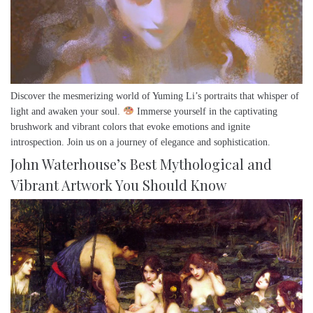
Discover the mesmerizing world of Yuming Li’s portraits that whisper of
light and awaken your soul.
Immerse yourself in the captivating
brushwork and vibrant colors that evoke emotions and ignite
introspection. Join us on a journey of elegance and sophistication.
John Waterhouse’s Best Mythological and
Vibrant Artwork You Should Know