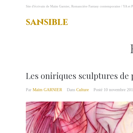
A
Site d'écrivain de Maïm Garnier, Romancière Fantasy contemporaine / YA et P
l
l
sansible
e
r
a
u
c
o
n
t
Les oniriques sculptures de
e
n
u
Par
Maïm GARNIER
Dans
Culture
Posté
10 novembre 20