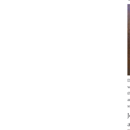
D
w
t
a
s