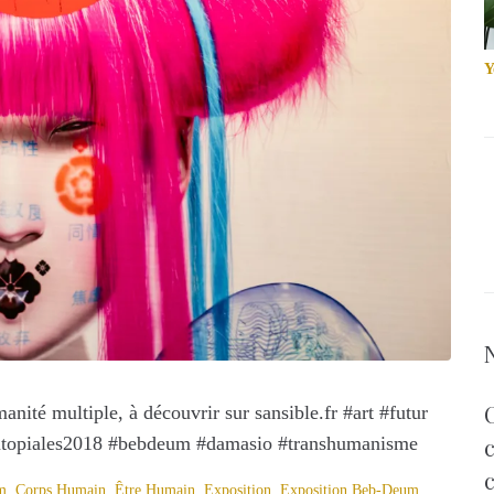
Y
té multiple, à découvrir sur sansible.fr #art #futur
c
 #utopiales2018 #bebdeum #damasio #transhumanisme
m
,
Corps Humain
,
Être Humain
,
Exposition
,
Exposition Beb-Deum