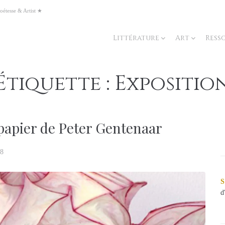
oétesse & Artist ★
Littérature
Art
Ress
Étiquette :
Expositio
 papier de Peter Gentenaar
18
S
d