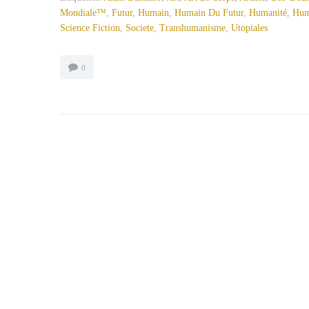
Mondiale™
,
Futur
,
Humain
,
Humain Du Futur
,
Humanité
,
Hum
Science Fiction
,
Societe
,
Transhumanisme
,
Utopiales
0