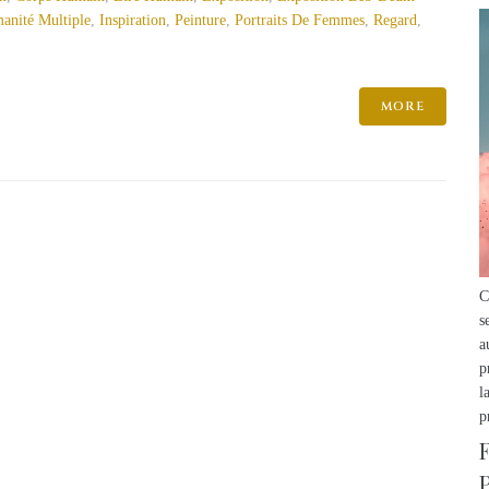
anité Multiple
,
Inspiration
,
Peinture
,
Portraits De Femmes
,
Regard
,
MORE
C
s
a
p
l
p