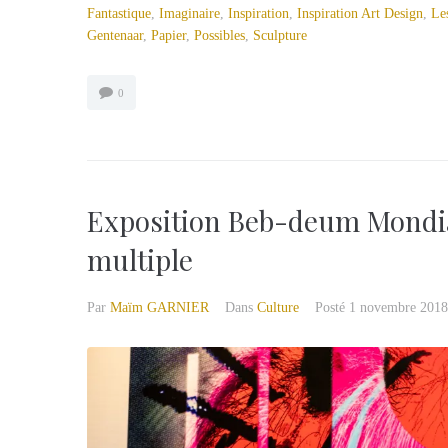
Fantastique
,
Imaginaire
,
Inspiration
,
Inspiration Art Design
,
Le
Gentenaar
,
Papier
,
Possibles
,
Sculpture
0
Exposition Beb-deum Mondi
multiple
Par
Maïm GARNIER
Dans
Culture
Posté
1 novembre 2018