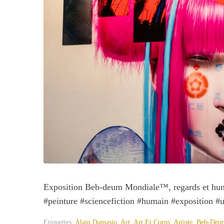
Exposition Beb-deum Mondiale™, regards et humani
#peinture #sciencefiction #humain #exposition
Etiquettes:
Alain Damasio
,
Art
,
Art Et Corps
,
Artiste
,
Beb-Deu