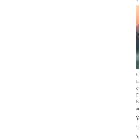
C
l
o
F
h
a