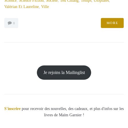
Science
,
Science Fiction
,
Societe
,
Ted Chiang
,
Temps
,
Utopiales
,
Valérian Et Laureline
,
Ville
MORE
0
Je rejoins la Mailinglist
S'inscrire
pour recevoir des nouvelles, des cadeaux, et plus d'infos sur les
livres de Maïm Garnier !