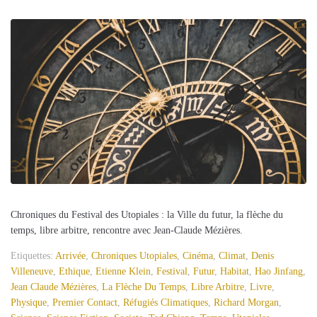
Chroniques du Festival des Utopiales : la Ville du futur, la flèche du
temps, libre arbitre, rencontre avec Jean-Claude Mézières.
Etiquettes:
Arrivée
,
Chroniques Utopiales
,
Cinéma
,
Climat
,
Denis
Villeneuve
,
Ethique
,
Etienne Klein
,
Festival
,
Futur
,
Habitat
,
Hao Jinfang
,
Jean Claude Mézières
,
La Flèche Du Temps
,
Libre Arbitre
,
Livre
,
Physique
,
Premier Contact
,
Réfugiés Climatiques
,
Richard Morgan
,