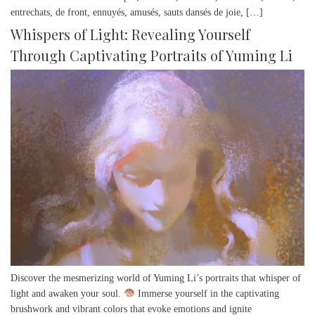
entrechats, de front, ennuyés, amusés, sauts dansés de joie, […]
Whispers of Light: Revealing Yourself
Through Captivating Portraits of Yuming Li
Discover the mesmerizing world of Yuming Li’s portraits that whisper of
light and awaken your soul.
Immerse yourself in the captivating
brushwork and vibrant colors that evoke emotions and ignite