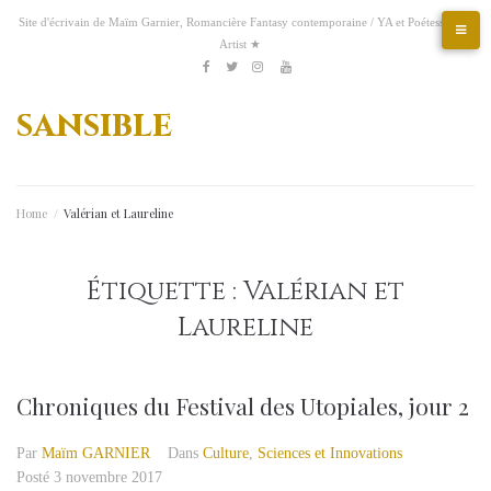
Aller
Site d'écrivain de Maïm Garnier, Romancière Fantasy contemporaine / YA et Poétesse &
au
Artist ★
contenu
Etsy
Kofi
Pinterest
Artstation
facebook
Twitter
Instagram
Youtube
sansible
Home
/
Valérian et Laureline
Étiquette :
Valérian et
Laureline
Chroniques du Festival des Utopiales, jour 2
Par
Maïm GARNIER
Dans
Culture
,
Sciences et Innovations
Posté
3 novembre 2017