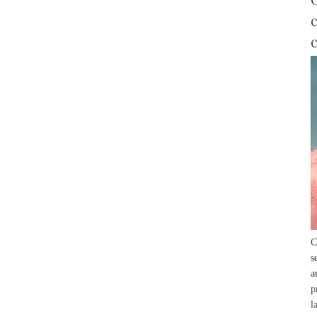
c
C
s
a
p
l