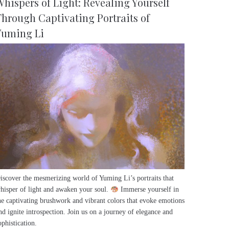
Whispers of Light: Revealing Yourself
Through Captivating Portraits of
Yuming Li
iscover the mesmerizing world of Yuming Li’s portraits that
hisper of light and awaken your soul.
Immerse yourself in
he captivating brushwork and vibrant colors that evoke emotions
nd ignite introspection. Join us on a journey of elegance and
ophistication.