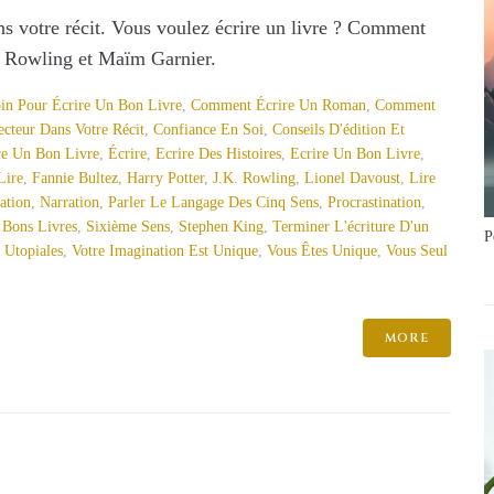
ns votre récit. Vous voulez écrire un livre ? Comment
K. Rowling et Maïm Garnier.
in Pour Écrire Un Bon Livre
,
Comment Écrire Un Roman
,
Comment
cteur Dans Votre Récit
,
Confiance En Soi
,
Conseils D'édition Et
re Un Bon Livre
,
Écrire
,
Ecrire Des Histoires
,
Ecrire Un Bon Livre
,
Lire
,
Fannie Bultez
,
Harry Potter
,
J.K. Rowling
,
Lionel Davoust
,
Lire
ation
,
Narration
,
Parler Le Langage Des Cinq Sens
,
Procrastination
,
 Bons Livres
,
Sixième Sens
,
Stephen King
,
Terminer L'écriture D'un
P
,
Utopiales
,
Votre Imagination Est Unique
,
Vous Êtes Unique
,
Vous Seul
MORE