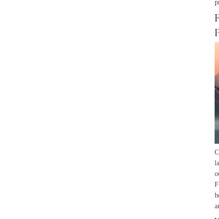
p
C
l
o
F
h
a