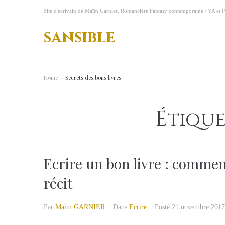
A
Site d'écrivain de Maïm Garnier, Romancière Fantasy contemporaine / YA et P
l
l
sansible
e
r
a
u
Home
/
Secrets des bons livres
c
o
n
Étique
t
e
n
u
Ecrire un bon livre : commen
récit
Par
Maïm GARNIER
Dans
Ecrire
Posté
21 novembre 2017