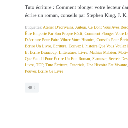
Tuto écriture : Comment plonger votre lecteur da
écrire un roman, conseils par Stephen King, J. 
Etiquettes:
Atelier D'écrivains
,
Auteur
,
Ce Dont Vous Avez Beso
Être Emporté Par Son Propre Récit
,
Comment Plonger Votre Le
D'écriture Pour Faire Vibrer Votre Histoire
,
Conseils Pour Écri
Ecrire Un Livre
,
Ecriture
,
Écrivez L'histoire Que Vous Voulez 
Et Écrire Beaucoup
,
Littérature
,
Livre
,
Mathias Malzieu
,
Motiv
Que Faut-Il Pour Écrire Un Bon Roman
,
S'amuser
,
Secrets Des
Livre
,
TOP
,
Tuto Écriture
,
Tutoriels
,
Une Histoire Est Vivante
Pouvez Écrire Ce Livre
7