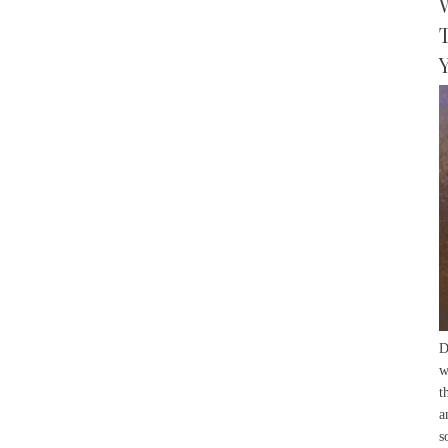
D
w
t
a
s