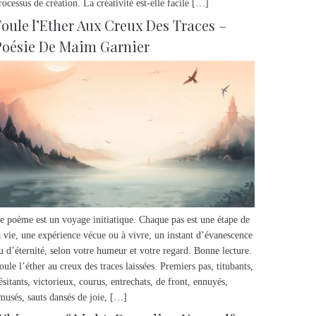
rocessus de création. La créativité est-elle facile […]
Foule l’Ether Aux Creux Des Traces –
Poésie De Maim Garnier
e poème est un voyage initiatique. Chaque pas est une étape de
a vie, une expérience vécue ou à vivre, un instant d’évanescence
u d’éternité, selon votre humeur et votre regard. Bonne lecture.
oule l’éther au creux des traces laissées. Premiers pas, titubants,
ésitants, victorieux, courus, entrechats, de front, ennuyés,
musés, sauts dansés de joie, […]