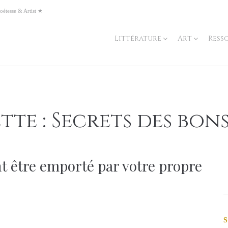
oétesse & Artist ★
Littérature
Art
Ress
tte :
Secrets des bons
t être emporté par votre propre
S