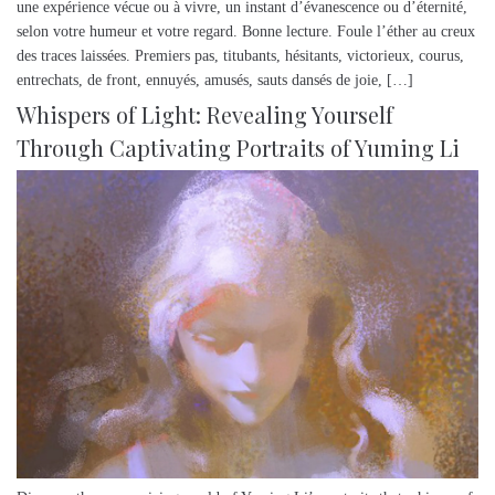
une expérience vécue ou à vivre, un instant d’évanescence ou d’éternité,
selon votre humeur et votre regard. Bonne lecture. Foule l’éther au creux
des traces laissées. Premiers pas, titubants, hésitants, victorieux, courus,
entrechats, de front, ennuyés, amusés, sauts dansés de joie, […]
Whispers of Light: Revealing Yourself
Through Captivating Portraits of Yuming Li