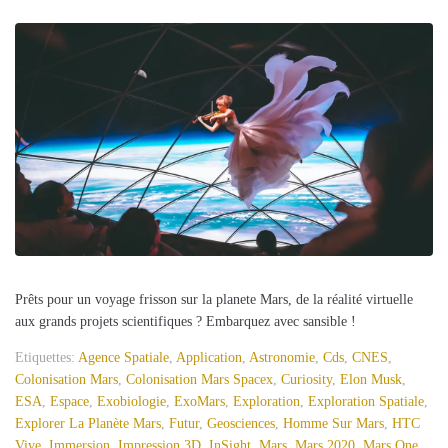
Prêts pour un voyage frisson sur la planete Mars, de la réalité virtuelle
aux grands projets scientifiques ? Embarquez avec sansible !
Etiquettes:
Agence Spatiale
,
Application
,
Astronomie
,
Cds
,
CNES
,
Colonisation Mars
,
Colonisation Mars Spacex
,
Curiosity
,
Elon Musk
,
ESA
,
Espace
,
Exobiologie
,
ExoMars
,
Exploration
,
Exploration Spatiale
,
Explorer La Planète Mars
,
Futur
,
Geosciences
,
Homme Sur Mars
,
HTC
Vive
,
Immersion
,
Impression 3D
,
InSight
,
Mars
,
Mars 2020
,
Mars One
,