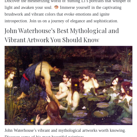
Discover the mesmerizing world of Yuming Li’s portraits that whisper of
light and awaken your soul.
Immerse yourself in the captivating
brushwork and vibrant colors that evoke emotions and ignite
introspection. Join us on a journey of elegance and sophistication.
John Waterhouse’s Best Mythological and
Vibrant Artwork You Should Know
John Waterhouse’s vibrant and mythological artworks worth knowing.