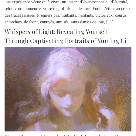
une expérience vécue ou à vivre, un instant d’évanescence ou d’éternité,
selon votre humeur et votre regard. Bonne lecture. Foule l’éther au creux
des traces laissées. Premiers pas, titubants, hésitants, victorieux, courus,
entrechats, de front, ennuyés, amusés, sauts dansés de joie, […]
Whispers of Light: Revealing Yourself
Through Captivating Portraits of Yuming Li