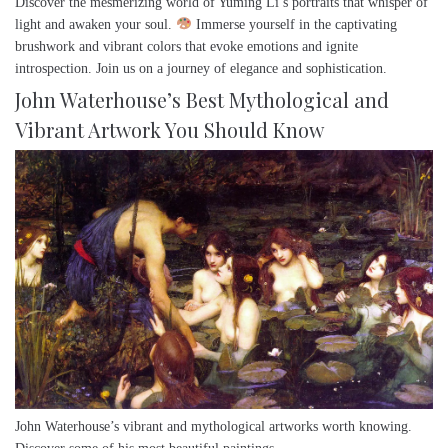
Discover the mesmerizing world of Yuming Li’s portraits that whisper of
light and awaken your soul.
Immerse yourself in the captivating
brushwork and vibrant colors that evoke emotions and ignite
introspection. Join us on a journey of elegance and sophistication.
John Waterhouse’s Best Mythological and
Vibrant Artwork You Should Know
John Waterhouse’s vibrant and mythological artworks worth knowing.