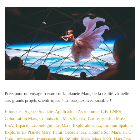
Prêts pour un voyage frisson sur la planete Mars, de la réalité virtuelle
aux grands projets scientifiques ? Embarquez avec sansible !
Etiquettes:
Agence Spatiale
,
Application
,
Astronomie
,
Cds
,
CNES
,
Colonisation Mars
,
Colonisation Mars Spacex
,
Curiosity
,
Elon Musk
,
ESA
,
Espace
,
Exobiologie
,
ExoMars
,
Exploration
,
Exploration Spatiale
,
Explorer La Planète Mars
,
Futur
,
Geosciences
,
Homme Sur Mars
,
HTC
Vive
,
Immersion
,
Impression 3D
,
InSight
,
Mars
,
Mars 2020
,
Mars One
,