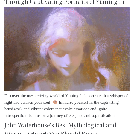
Through Captivating Portraits of Yuming Li
Discover the mesmerizing world of Yuming Li’s portraits that whisper of
light and awaken your soul.
Immerse yourself in the captivating
brushwork and vibrant colors that evoke emotions and ignite
introspection. Join us on a journey of elegance and sophistication.
John Waterhouse’s Best Mythological and
Vibrant Artwork You Should Know