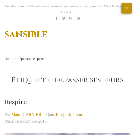
Aller
Site d'écrivain de Maïm Garnier, Romancière Fantasy contemporaine / YA et Poétesse &
au
Artist ★
contenu
Etsy
Kofi
Pinterest
Artstation
facebook
Twitter
Instagram
Youtube
sansible
Home
/
dépasser ses peurs
Étiquette :
dépasser ses peurs
Respire !
Par
Maïm GARNIER
Dans
Blog
,
Littérature
Posté
16 novembre 2015