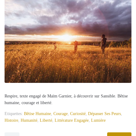
Respire, texte engagé de Maïm Garnier, à découvrir sur Sansible. Bêtise
humaine, courage et liberté.
Etiquettes:
Bêtise Humaine
,
Courage
,
Curiosité
,
Dépasser Ses Peurs
,
Histoire
,
Humanité
,
Liberté
,
Littérature Engagée
,
Lumière