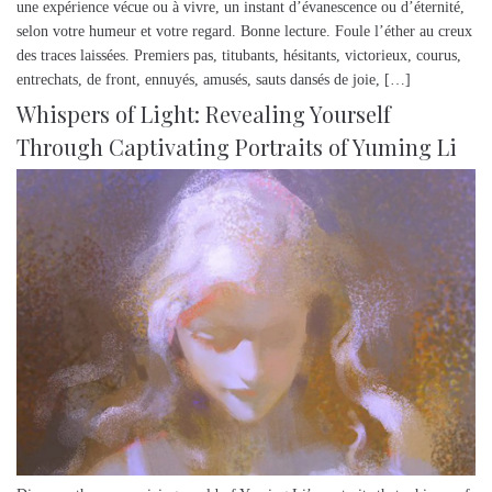
une expérience vécue ou à vivre, un instant d’évanescence ou d’éternité,
selon votre humeur et votre regard. Bonne lecture. Foule l’éther au creux
des traces laissées. Premiers pas, titubants, hésitants, victorieux, courus,
entrechats, de front, ennuyés, amusés, sauts dansés de joie, […]
Whispers of Light: Revealing Yourself
Through Captivating Portraits of Yuming Li