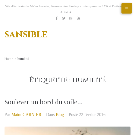
Aller
Site d'écrivain de Maïm Garnier, Romancière Fantasy contemporaine / YA et Poétesse &
au
Artist ★
contenu
Etsy
Kofi
Pinterest
Artstation
facebook
Twitter
Instagram
Youtube
sansible
Home
/
humilité
Étiquette :
humilité
Soulever un bord du voile…
Par
Maïm GARNIER
Dans
Blog
Posté
22 février 2016