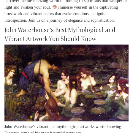
Discover the mesmerizing world of Yuming Li’s portraits that whisper of
light and awaken your soul.
Immerse yourself in the captivating
brushwork and vibrant colors that evoke emotions and ignite
introspection. Join us on a journey of elegance and sophistication.
John Waterhouse’s Best Mythological and
Vibrant Artwork You Should Know
John Waterhouse’s vibrant and mythological artworks worth knowing.