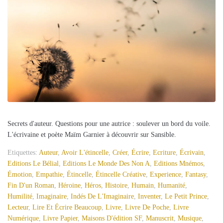
Secrets d'auteur. Questions pour une autrice : soulever un bord du voile.
L'écrivaine et poète Maïm Garnier à découvrir sur Sansible.
Etiquettes:
Auteur
,
Avoir L'étincelle
,
Créer
,
Écrire
,
Ecriture
,
Écrivain
,
Editions Le Bélial
,
Editions Le Monde Des Non A
,
Editions Mnémos
,
Émotion
,
Empathie
,
Étincelle
,
Étincelle Créative
,
Experience
,
Fantasy
,
Fin D'un Roman
,
Héroine
,
Héros
,
Histoire
,
Humain
,
Humanité
,
Humilité
,
Imaginaire
,
Indés De L'Imaginaire
,
Inventer
,
Le Petit Prince
,
Lecteur
,
Lire Et Écrire Beaucoup
,
Livre
,
Livre De Poche
,
Livre
Numérique
,
Livre Papier
,
Maisons D'édition SF
,
Manuscrit
,
Musique
,