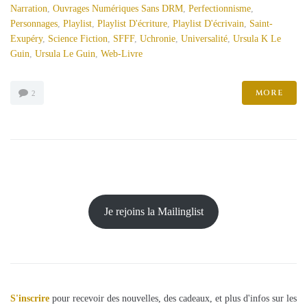
Narration
,
Ouvrages Numériques Sans DRM
,
Perfectionnisme
,
Personnages
,
Playlist
,
Playlist D'écriture
,
Playlist D'écrivain
,
Saint-
Exupéry
,
Science Fiction
,
SFFF
,
Uchronie
,
Universalité
,
Ursula K Le
Guin
,
Ursula Le Guin
,
Web-Livre
MORE
2
Je rejoins la Mailinglist
S'inscrire
pour recevoir des nouvelles, des cadeaux, et plus d'infos sur les