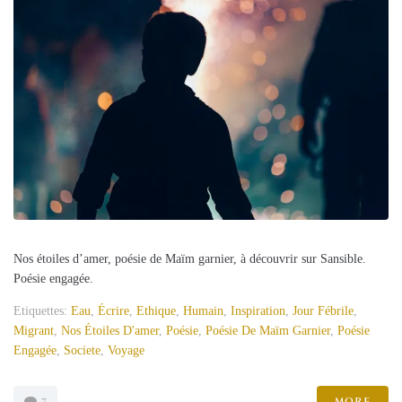
Nos étoiles d’amer, poésie de Maïm garnier, à découvrir sur Sansible.
Poésie engagée.
Etiquettes:
Eau
,
Écrire
,
Ethique
,
Humain
,
Inspiration
,
Jour Fébrile
,
Migrant
,
Nos Étoiles D'amer
,
Poésie
,
Poésie De Maïm Garnier
,
Poésie
Engagée
,
Societe
,
Voyage
MORE