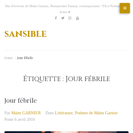
Aller
Site d'écrivain de Maïm Garnier, Romancière Fantasy contemporaine / YA et Poétesse &
au
Artist ★
contenu
Etsy
Kofi
Pinterest
Artstation
facebook
Twitter
Instagram
Youtube
sansible
Home
/
Jour fébrile
Étiquette :
Jour fébrile
Jour fébrile
Par
Maïm GARNIER
Dans
Littérature
,
Poèmes de Maïm Garnier
Posté
6 avril 2016