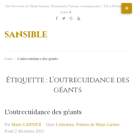
Aller
Site d'écrivain de Maïm Garnier, Romancière Fantasy contemporaine / YA et Poétesse &
au
Artist ★
contenu
Etsy
Kofi
Pinterest
Artstation
facebook
Twitter
Instagram
Youtube
sansible
Home
/
L’outrecuidance des géants
Étiquette :
L’outrecuidance des
géants
L’outrecuidance des géants
Par
Maïm GARNIER
Dans
Littérature
,
Poèmes de Maïm Garnier
Posté
2 décembre 2015