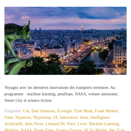
Voyagez avec les dernières innovations des transports terrestres. Au
programme : machine learning, petaflops, NASA, voiture autonome,
Smart City et science fiction.
Etiquettes:
Cds
,
Dan Simmons
,
Écologie
,
Elon Musk
,
Frank Herbert
,
Futur
,
Hyperion
,
Hyperloop
,
IA
,
Innovation
,
Inria
,
Intelligence
Artificielle
,
Jules Verne
,
Léonard De Vinci
,
Livre
,
Machine Learning
,
Mobilite
,
NASA
,
Route Futur
,
Science Fiction
,
SF Vs Réalité
,
Sky Tran
,