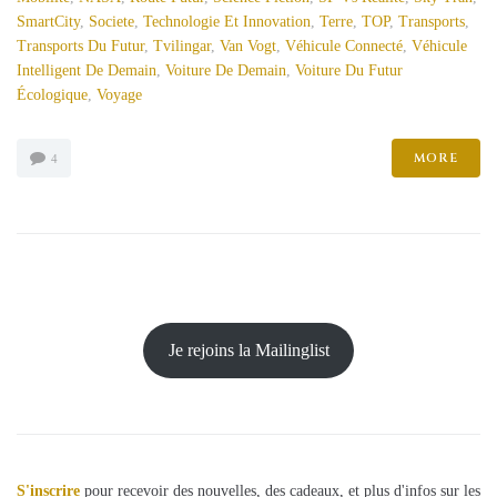
SmartCity
,
Societe
,
Technologie Et Innovation
,
Terre
,
TOP
,
Transports
,
Transports Du Futur
,
Tvilingar
,
Van Vogt
,
Véhicule Connecté
,
Véhicule
Intelligent De Demain
,
Voiture De Demain
,
Voiture Du Futur
Écologique
,
Voyage
MORE
4
Je rejoins la Mailinglist
S'inscrire
pour recevoir des nouvelles, des cadeaux, et plus d'infos sur les