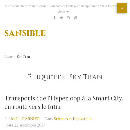
Aller
Site d'écrivain de Maïm Garnier, Romancière Fantasy contemporaine / YA et Poétesse &
au
Artist ★
contenu
Etsy
Kofi
Pinterest
Artstation
facebook
Twitter
Instagram
Youtube
sansible
Home
/
Sky Tran
Étiquette :
Sky Tran
Transports : de l’Hyperloop à la Smart City,
en route vers le futur
Par
Maïm GARNIER
Dans
Sciences et Innovations
Posté
22 septembre 2017