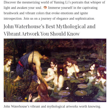
Discover the mesmerizing world of Yuming Li’s portraits that whisper of
light and awaken your soul.
Immerse yourself in the captivating
brushwork and vibrant colors that evoke emotions and ignite
introspection. Join us on a journey of elegance and sophistication.
John Waterhouse’s Best Mythological and
Vibrant Artwork You Should Know
John Waterhouse’s vibrant and mythological artworks worth knowing.