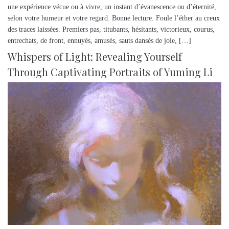
une expérience vécue ou à vivre, un instant d’évanescence ou d’éternité,
selon votre humeur et votre regard. Bonne lecture. Foule l’éther au creux
des traces laissées. Premiers pas, titubants, hésitants, victorieux, courus,
entrechats, de front, ennuyés, amusés, sauts dansés de joie, […]
Whispers of Light: Revealing Yourself
Through Captivating Portraits of Yuming Li